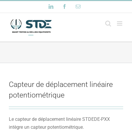
Passer
LinkedIn
Facebook
Email
au
contenu
Capteur de déplacement linéaire
potentiométrique
Le capteur de déplacement linéaire STDEDE-PXX
intègre un capteur potentiométrique.