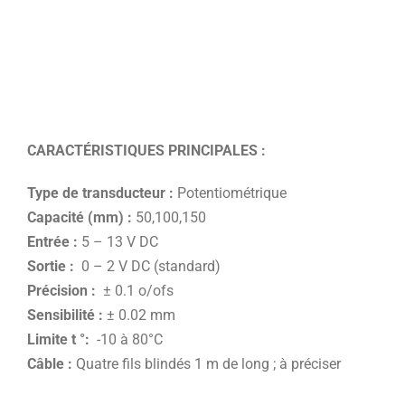
CARACTÉRISTIQUES PRINCIPALES :
Type de transducteur :
Potentiométrique
Capacité (mm) :
50,100,150
Entrée :
5 – 13 V DC
Sortie :
0 – 2 V DC (standard)
Précision :
± 0.1 o/ofs
Sensibilité :
± 0.02 mm
Limite t °:
-10 à 80°C
Câble :
Quatre fils blindés 1 m de long ; à préciser