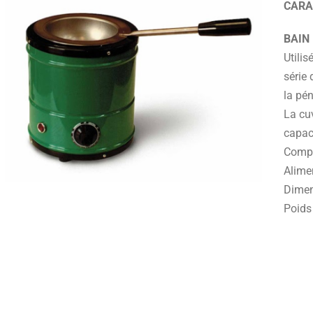
CARA
BAIN
Utilis
série 
la pén
La cuv
capac
Compl
Alime
Dimen
Poids 