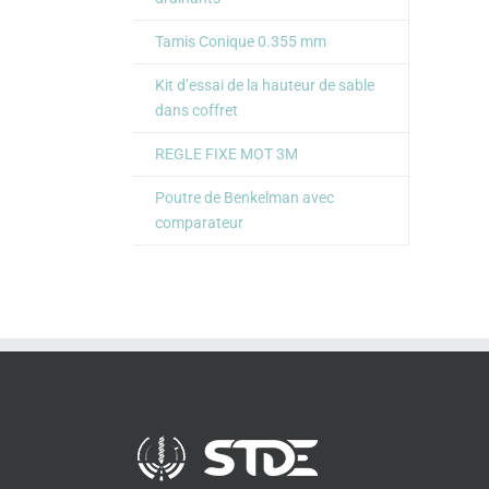
Tamis Conique 0.355 mm
Kit d’essai de la hauteur de sable
dans coffret
REGLE FIXE MOT 3M
Poutre de Benkelman avec
comparateur