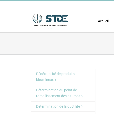
Passer
au
contenu
Accueil
Pénétrabilité de produits
bitumineux
Détermination du point de
ramollissement des bitumes
Détermination de la ductilité