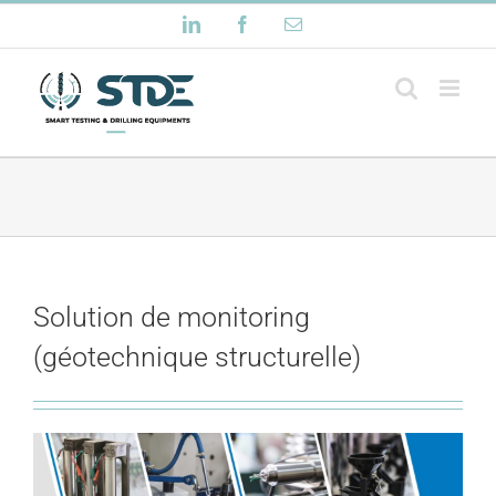
Passer
LinkedIn
Facebook
Email
au
contenu
Solution de monitoring
(géotechnique structurelle)