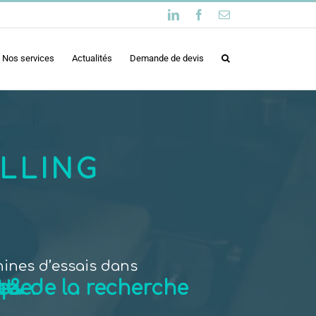
LinkedIn
Facebook
Email
Nos services
Actualités
Demande de devis
ILLING
ines d’essais dans
que.
e.
t.
e.
 & de la recherche