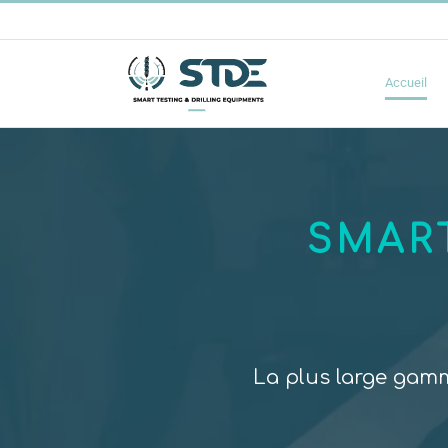
Passer
au
contenu
Accueil
SMART
La plus large gam