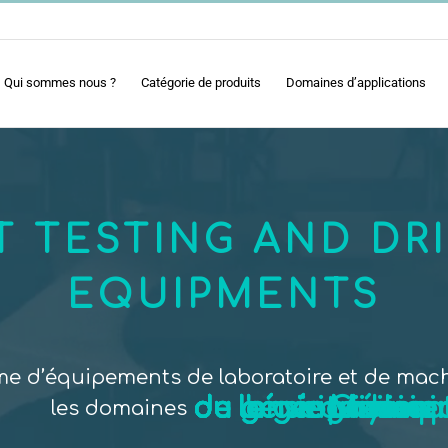
Qui sommes nous ?
Catégorie de produits
Domaines d’applications
 TESTING AND DR
EQUIPMENTS
me d’équipements de laboratoire et de mach
du génie Civil.
du génie Mécani
du génie Minier.
de la géotechniqu
de l'environnemen
de la géophysiqu
de l'enseignement
les domaines