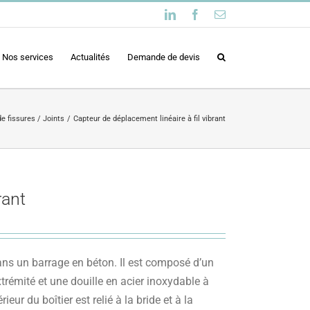
LinkedIn
Facebook
Email
Nos services
Actualités
Demande de devis
 fissures / Joints
Capteur de déplacement linéaire à fil vibrant
rant
s un barrage en béton. Il est composé d’un
trémité et une douille en acier inoxydable à
ieur du boîtier est relié à la bride et à la