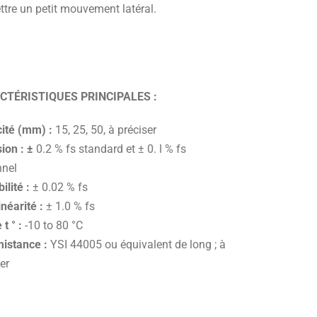
ettre un petit mouvement latéral.
CTÉRISTIQUES PRINCIPALES :
ité (mm) :
15, 25, 50, à préciser
ion : ±
0.2 % fs standard et ± 0. l % fs
nnel
ilité :
± 0.02 % fs
néarité :
± 1.0 % fs
 t ° :
-10 to 80 °C
istance :
YSI 44005 ou équivalent de long ; à
er