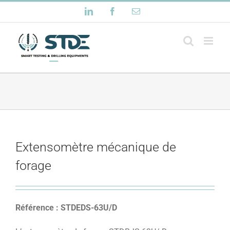
Passer
LinkedIn
Facebook
Email
au
contenu
Extensomètre mécanique de
forage
Référence : STDEDS-63U/D