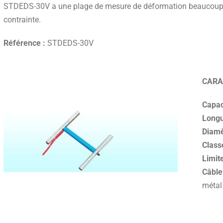
STDEDS-30V a une plage de mesure de déformation beaucoup p
contrainte.
Référence :
STDEDS-30V
CARA
Capac
Longu
Diamèt
Class
Limite
Câble
métal 