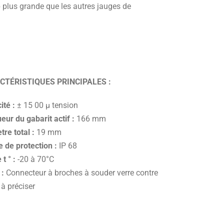
lus grande que les autres jauges de
CTÉRISTIQUES PRINCIPALES :
ité :
± 15 00 μ tension
eur du gabarit actif :
166 mm
re total :
19 mm
e de protection :
IP 68
 t ° :
-20 à 70°C
 :
Connecteur à broches à souder verre contre
à préciser