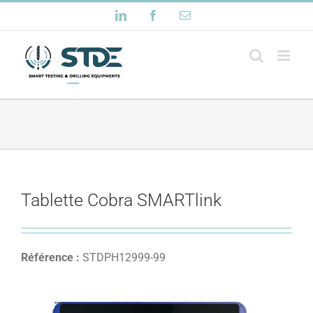
Passer
LinkedIn
Facebook
Email
au
contenu
Tablette Cobra SMARTlink
Référence :
STDPH12999-99