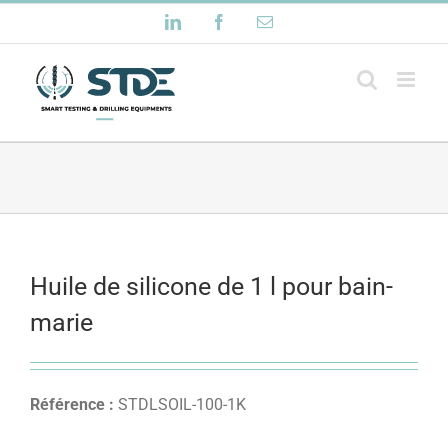
Passer
LinkedIn
Facebook
Email
au
contenu
Huile de silicone de 1 l pour bain-
marie
Référence :
STDLSOIL-100-1K