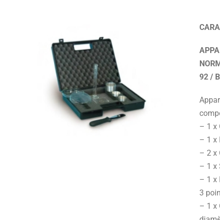
CARA
APPA
NORM
92 / 
Appare
compo
– 1 x 
– 1 x 
– 2 x
– 1 x
– 1 x
3 poin
– 1 x
diamèt