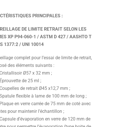
CTÉRISTIQUES PRINCIPALES :
REILLAGE DE LIMITE RETRAIT SELON LES
ES XP P94-060-1 / ASTM D 427 / AASHTO T
BS 1377:2 / UNI 10014
illage complet pour l’essai de limite de retrait,
sé des éléments suivants :
Cristallisoir Ø57 x 32 mm ;
Éprouvette de 25 ml ;
 Coupelles de retrait Ø45 x12,7 mm ;
 Spatule flexible à lame de 100 mm de long ;
 Plaque en verre carrée de 75 mm de coté avec
tes pour maintenir l’échantillon ;
 Capsule d’évaporation en verre de 120 mm de
re pour permettre l’évaporation (type boite de