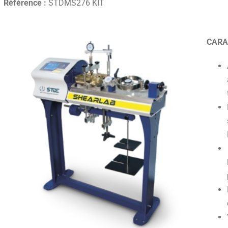
Référence :
STDMS276 KIT
CARA