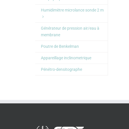
Humidimètre microlance sonde 2 m
Générateur de pression air/eau à
membrane
Poutre de Benkelman
Appareillage inclinometrique
Pénétro-densitographe