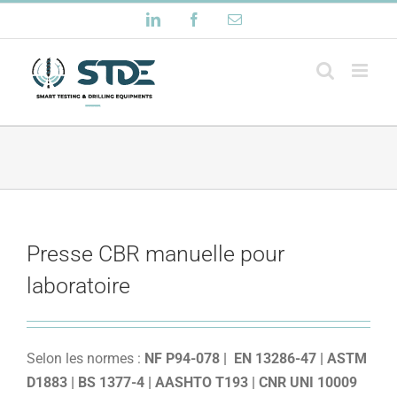
Passer
LinkedIn
Facebook
Email
au
contenu
Presse CBR manuelle pour
laboratoire
Selon les normes :
NF P94-078 | EN 13286-47 | ASTM
D1883 | BS 1377-4 | AASHTO T193 | CNR UNI 10009