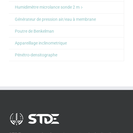
Humidimètre microlance sonde 2 m
Générateur de pression air/eau à membrane
Poutre de Benkelman
Appareillage inclinometrique
Pénétro-densitographe