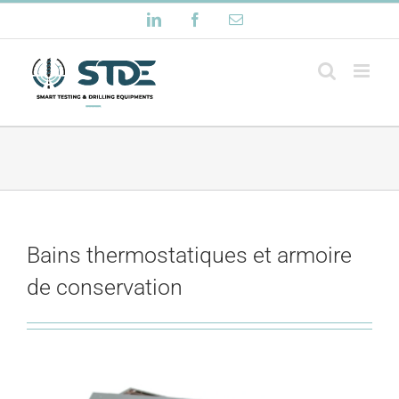
Passer
LinkedIn
Facebook
Email
au
contenu
Bains thermostatiques et armoire
de conservation