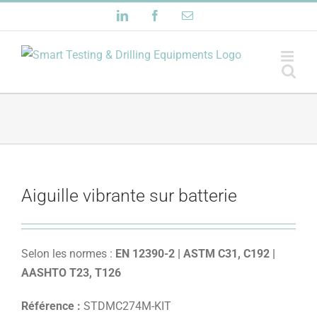
Passer
LinkedIn
Facebook
Email
au
contenu
Aiguille vibrante sur batterie
Selon les normes :
EN 12390-2 | ASTM C31, C192 |
AASHTO T23, T126
Référence :
STDMC274M-KIT