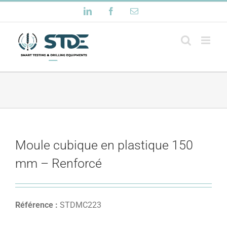
Passer
LinkedIn
Facebook
Email
au
contenu
Moule cubique en plastique 150
mm – Renforcé
Référence :
STDMC223