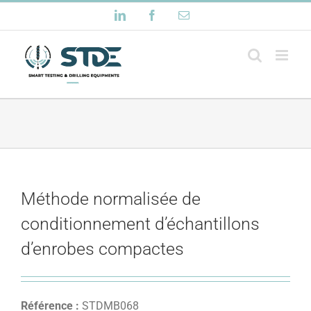
Passer
LinkedIn
Facebook
Email
au
contenu
Méthode normalisée de
conditionnement d’échantillons
d’enrobes compactes
Référence :
STDMB068