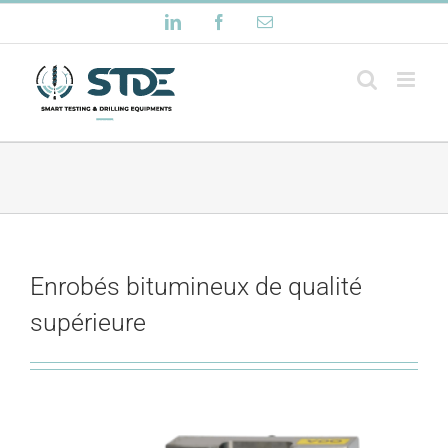
Passer
LinkedIn
Facebook
Email
au
contenu
Enrobés bitumineux de qualité
supérieure