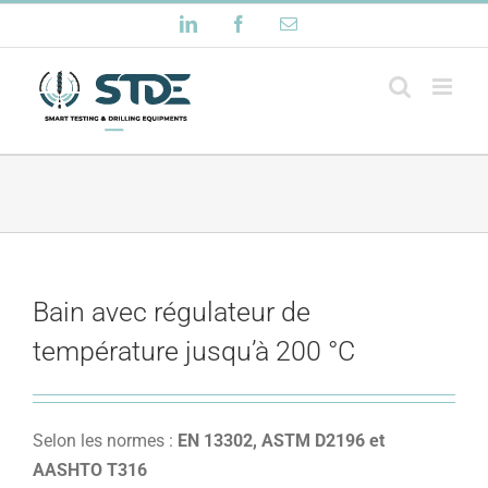
Passer
LinkedIn
Facebook
Email
au
contenu
Bain avec régulateur de
température jusqu’à 200 °C
Selon les normes :
EN 13302, ASTM D2196 et
AASHTO T316