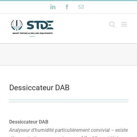
Passer
LinkedIn
Facebook
Email
au
contenu
Dessiccateur DAB
Dessiccateur DAB
Analyseur d’humidité particulièrement convivial – existe