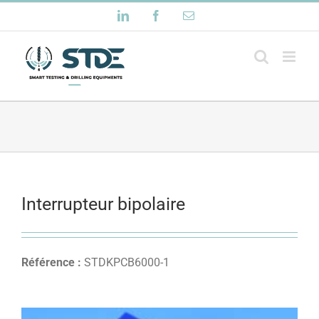
Passer
LinkedIn
Facebook
Email
au
contenu
Interrupteur bipolaire
Référence :
STDKPCB6000-1