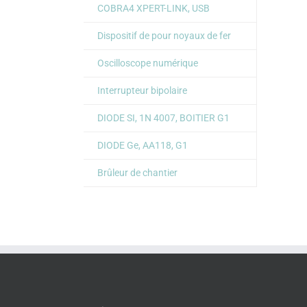
COBRA4 XPERT-LINK, USB
Dispositif de pour noyaux de fer
Oscilloscope numérique
Interrupteur bipolaire
DIODE SI, 1N 4007, BOITIER G1
DIODE Ge, AA118, G1
Brûleur de chantier