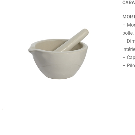
CARA
MORT
– Mor
polie.
– Dim
intér
– Cap
– Pil