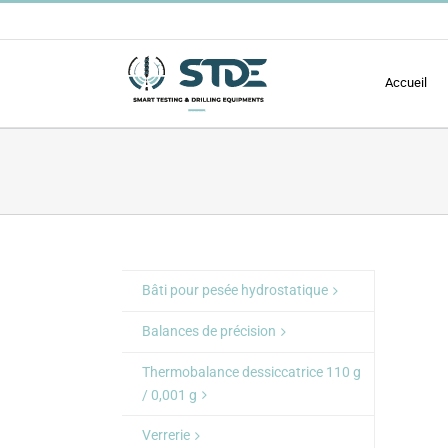
Passer
au
contenu
Accueil
Bâti pour pesée hydrostatique
Balances de précision
Thermobalance dessiccatrice 110 g
/ 0,001 g
Verrerie