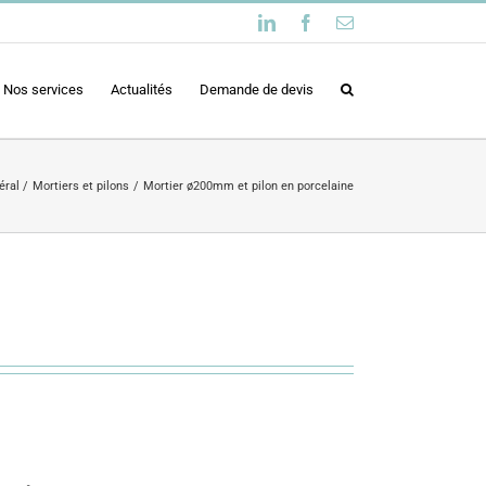
LinkedIn
Facebook
Email
Nos services
Actualités
Demande de devis
éral
Mortiers et pilons
Mortier ø200mm et pilon en porcelaine