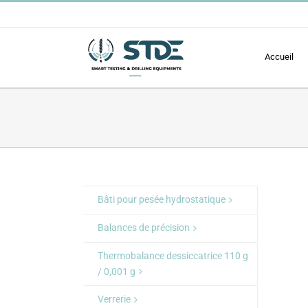
Passer
au
contenu
Accueil
Bâti pour pesée hydrostatique
Balances de précision
Thermobalance dessiccatrice 110 g
/ 0,001 g
Verrerie