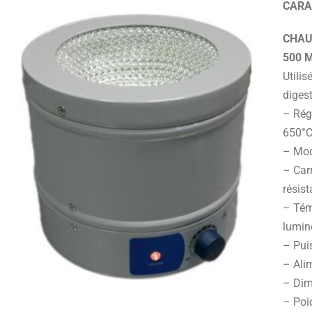
CARA
CHAU
500 
Utilis
digest
– Rég
650°C
– Mod
– Carr
résist
– Tém
lumin
– Pui
– Alim
– Dim
– Poid