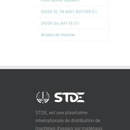
Interrupteur bipolaire
DIODE SI, 1N 4007, BOITIER G1
DIODE Ge, AA118, G1
Brûleur de chantier
STDE, est une plateforme
internationale de distribution de
machines d’essais sur matériaux,