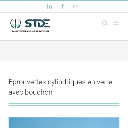
Passer
LinkedIn
Facebook
Email
au
contenu
Éprouvettes cylindriques en verre
avec bouchon