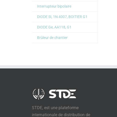
Interrupteur bipolaire
DIODE SI, 1N 4007, BOITIER G1
DIODE Ge, AA118, G1
Brûleur de chantier
STDE, est une plateforme
internationale de distribution de