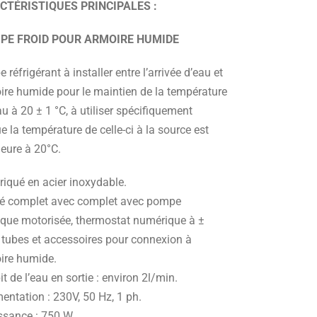
CTÉRISTIQUES PRINCIPALES :
PE FROID POUR ARMOIRE HUMIDE
 réfrigérant à installer entre l’arrivée d’eau et
oire humide pour le maintien de la température
au à 20 ± 1 °C, à utiliser spécifiquement
e la température de celle-ci à la source est
ieure à 20°C.
riqué en acier inoxydable.
ré complet avec complet avec pompe
rique motorisée, thermostat numérique à ±
, tubes et accessoires pour connexion à
oire humide.
t de l’eau en sortie : environ 2l/min.
entation : 230V, 50 Hz, 1 ph.
ssance : 750 W.