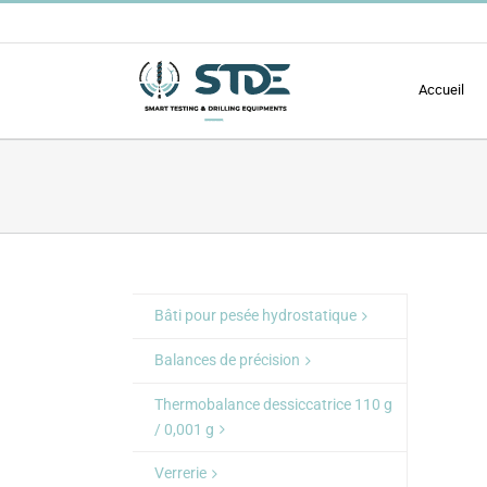
Passer
au
contenu
Accueil
Bâti pour pesée hydrostatique
Balances de précision
Thermobalance dessiccatrice 110 g
/ 0,001 g
Verrerie