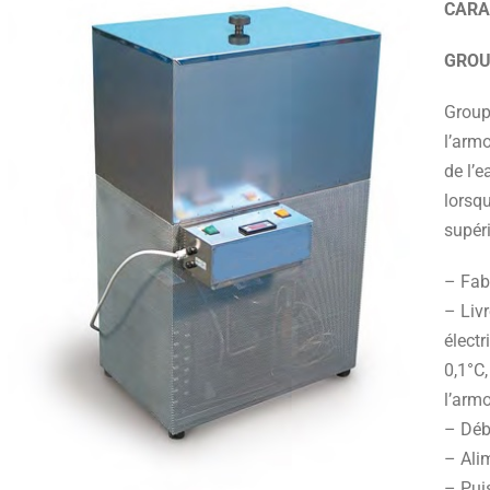
CARA
GROU
Groupe
l’arm
de l’e
lorsqu
supér
– Fab
– Liv
élect
0,1°C
l’arm
– Débi
– Alim
– Pui