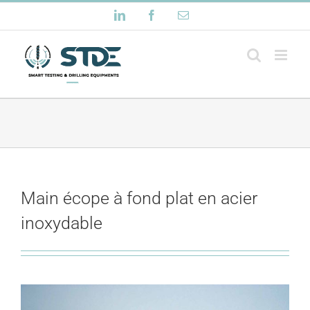
Passer
LinkedIn
Facebook
Email
au
contenu
Main écope à fond plat en acier
inoxydable