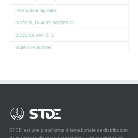
Interrupteur bipolaire
DIODE SI, 1N 4007, BOITIER G1
DIODE Ge, AA118, G1
Brûleur de chantier
STDE, est une plateforme internationale de distribution