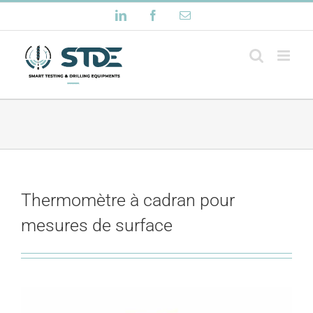
Passer
LinkedIn
Facebook
Email
au
contenu
Thermomètre à cadran pour
mesures de surface