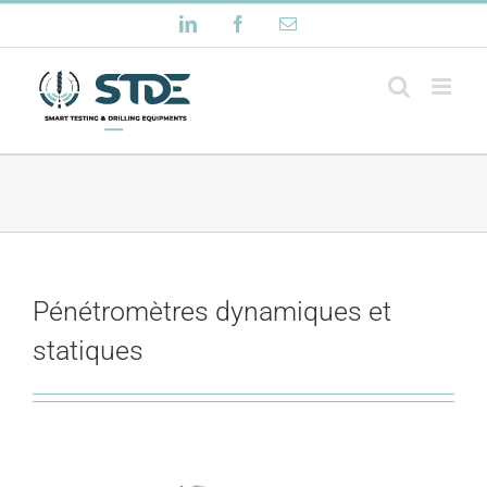
Passer
LinkedIn
Facebook
Email
au
contenu
Pénétromètres dynamiques et
statiques