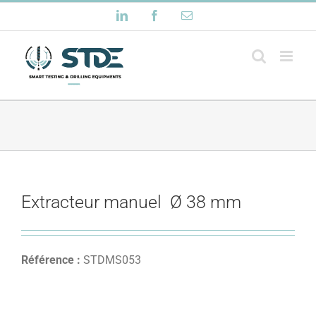
Passer
LinkedIn
Facebook
Email
au
contenu
Extracteur manuel Ø 38 mm
Référence :
STDMS053