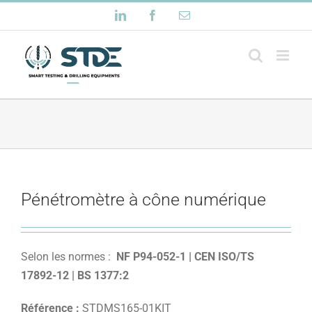
Passer
LinkedIn
Facebook
Email
au
contenu
Pénétromètre à cône numérique
Selon les normes :
NF P94-052-1 | CEN ISO/TS
17892-12 | BS 1377:2
Référence :
STDMS165-01KIT