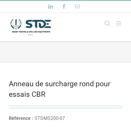
Passer
LinkedIn
Facebook
Email
au
contenu
Anneau de surcharge rond pour
essais CBR
Référence :
STDMS200-07