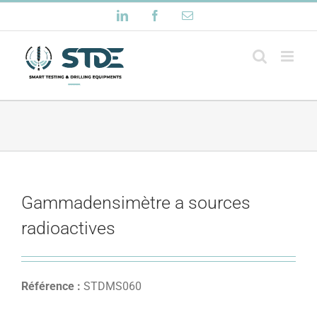
Passer
LinkedIn
Facebook
Email
au
contenu
Gammadensimètre a sources
radioactives
Référence :
STDMS060