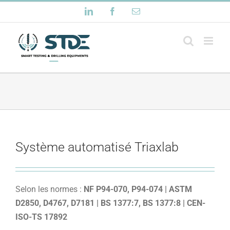
Passer
LinkedIn
Facebook
Email
au
contenu
Système automatisé Triaxlab
Selon les normes :
NF P94-070, P94-074 | ASTM
D2850, D4767, D7181 | BS 1377:7, BS 1377:8 | CEN-
ISO-TS 17892