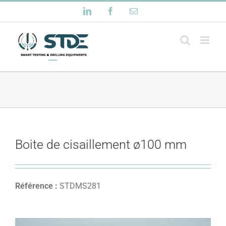
Passer
LinkedIn
Facebook
Email
au
contenu
Boite de cisaillement ø100 mm
Référence :
STDMS281