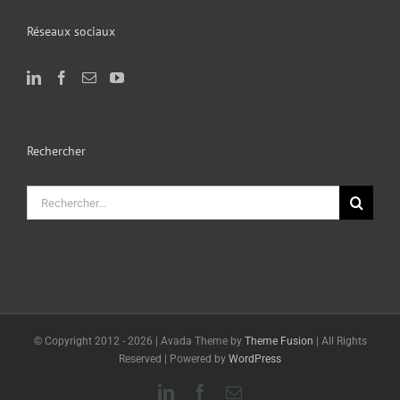
Réseaux sociaux
Rechercher
Rechercher:
© Copyright 2012 -
2026 | Avada Theme by
Theme Fusion
| All Rights
Reserved | Powered by
WordPress
LinkedIn
Facebook
Email