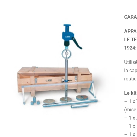
CARA
APPA
LE T
1924
Utili
la cap
routiè
Le ki
– 1 x
(mise
– 1 x
– 1 x 
– 1 x