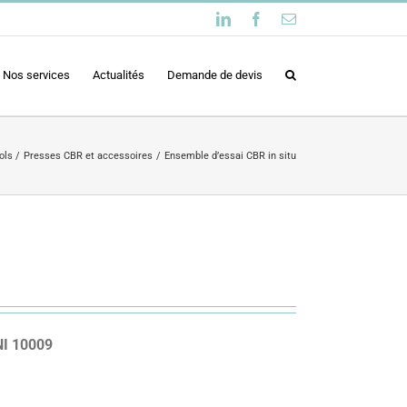
LinkedIn
Facebook
Email
Nos services
Actualités
Demande de devis
ols
Presses CBR et accessoires
Ensemble d’essai CBR in situ
NI 10009