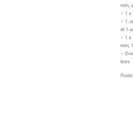
mm, a
– 1 x
– 1 J
et 1 a
– 1 x 
mm, 1
– Div
bois.
Poids 