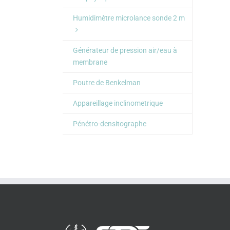
Humidimètre microlance sonde 2 m
Générateur de pression air/eau à
membrane
Poutre de Benkelman
Appareillage inclinometrique
Pénétro-densitographe