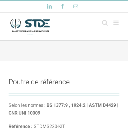
Passer
LinkedIn
Facebook
Email
au
contenu
Poutre de référence
Selon les normes :
BS 1377:9 , 1924:2 | ASTM D4429 |
CNR UNI 10009
Référence :
STDMS220-KIT