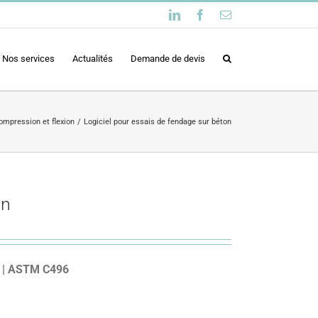
LinkedIn
Facebook
Email
Nos services
Actualités
Demande de devis
ompression et flexion
Logiciel pour essais de fendage sur béton
on
5 | ASTM C496