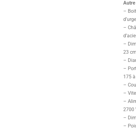
Autre
– Boit
d’urg
– Châ
d’acie
– Dime
23 cm
– Dia
– Por
175 à
– Cou
– Vite
– Alim
2700 
– Dim
– Poi