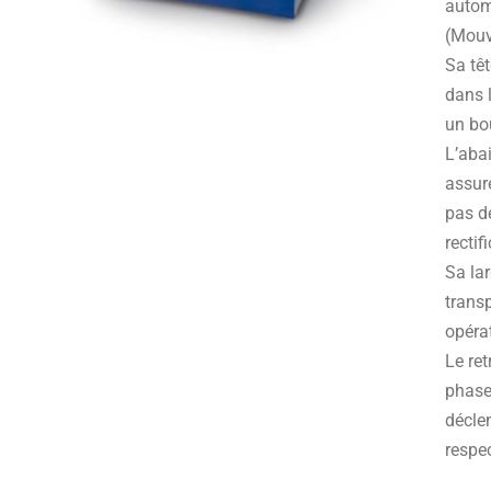
autom
(Mouv
Sa têt
dans l
un bo
L’abai
assur
pas d
rectif
Sa lar
trans
opérat
Le ret
phase 
décle
respec