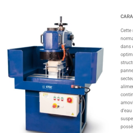
CARA
Cette
norma
dans d
optim
struct
panne
secteu
alime
contin
amovib
d’eau
suspen
possè