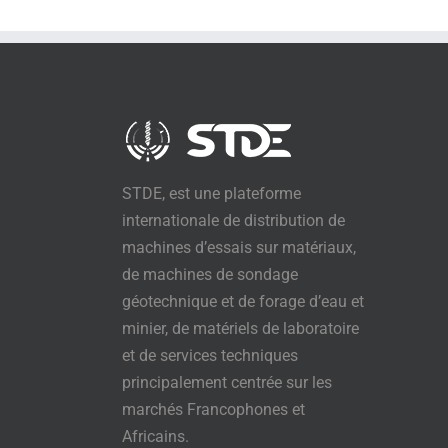
STDE, est une plateforme
internationale de distribution de
machines d’essais sur matériaux,
de machines de sondage
géotechnique et de forage d’eau et
minier, de matériels de laboratoire
et de services techniques
principalement centrée sur les
marchés Francophones et
Africains.