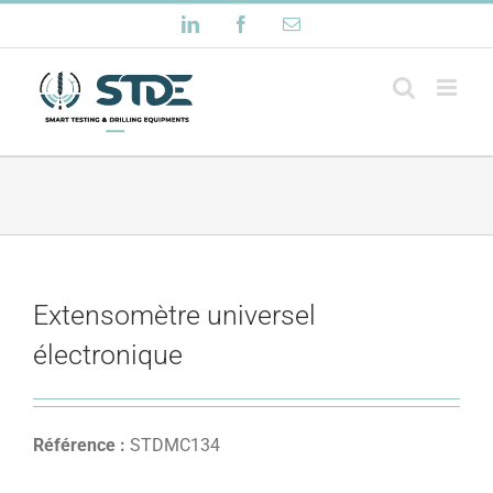
Passer
LinkedIn
Facebook
Email
au
contenu
Extensomètre universel
électronique
Référence :
STDMC134