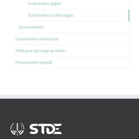
Scléromètre digital
Scléromètre a béton type L
Dynamomètre
Corrosimètre à électrode
Pelle pour gâchage du béton
Fissuromètre portatif