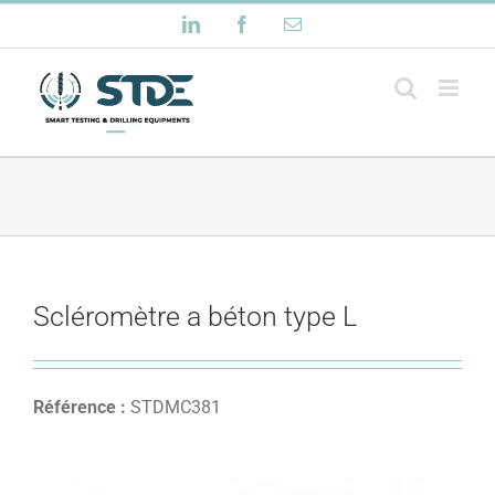
Passer
LinkedIn
Facebook
Email
au
contenu
Scléromètre a béton type L
Référence :
STDMC381