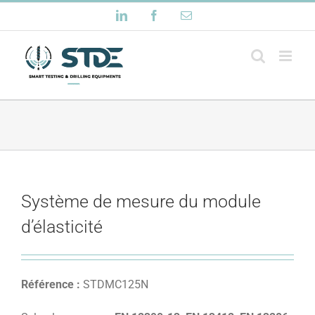
Passer
LinkedIn
Facebook
Email
au
contenu
Système de mesure du module
d’élasticité
Référence :
STDMC125N