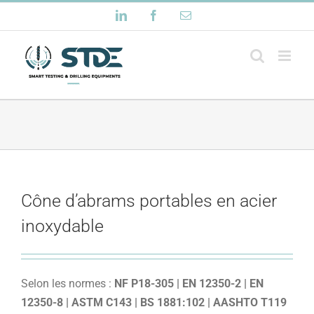
Passer
LinkedIn
Facebook
Email
au
contenu
Cône d’abrams portables en acier
inoxydable
Selon les normes :
NF P18-305 | EN 12350-2 | EN
12350-8 | ASTM C143 | BS 1881:102 | AASHTO T119