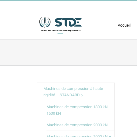
Passer
au
contenu
Accueil
Machines de compression à haute
rigidité – STANDARD
Machines de compression 1300 kN –
1500 kN
Machines de compression 2000 kN
Machines de compression 2000 kN –