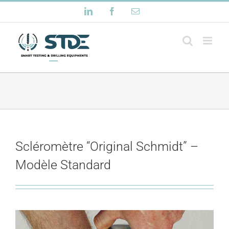
Passer
LinkedIn
Facebook
Email
au
contenu
Scléromètre “Original Schmidt” –
Modèle Standard