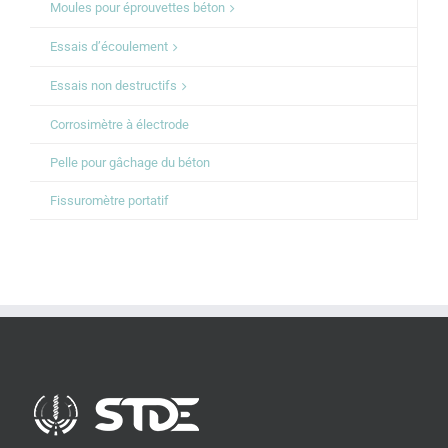
Moules pour éprouvettes béton
Essais d’écoulement
Essais non destructifs
Corrosimètre à électrode
Pelle pour gâchage du béton
Fissuromètre portatif