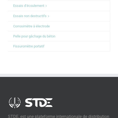
Essais d’écoulement
Essais non destructifs
Corrosimètre à électrode
Pelle pour gâchage du béton
Fissuromètre portatif
STDE, est une plateforme internationale de distribution