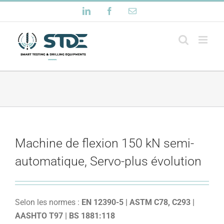
Passer
LinkedIn
Facebook
Email
au
contenu
Machine de flexion 150 kN semi-
automatique, Servo-plus évolution
Selon les normes :
EN 12390-5 | ASTM C78, C293 |
AASHTO T97 | BS 1881:118