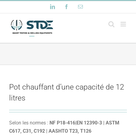
Passer
LinkedIn
Facebook
Email
au
contenu
Pot chauffant d’une capacité de 12
litres
Selon les normes :
NF P18-416|EN 12390-3 | ASTM
C617, C31, C192 | AASHTO T23, T126