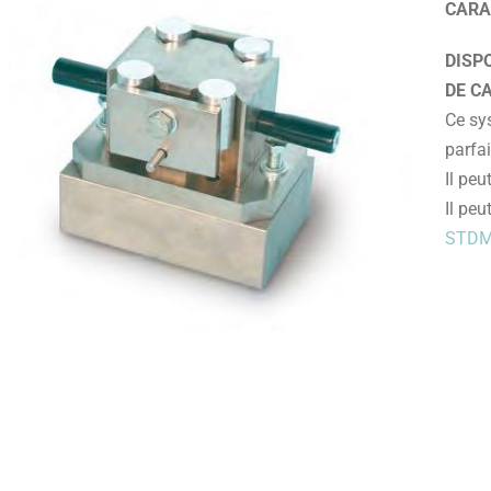
CARA
DISP
DE C
Ce sy
parfa
Il peu
Il peu
STDM