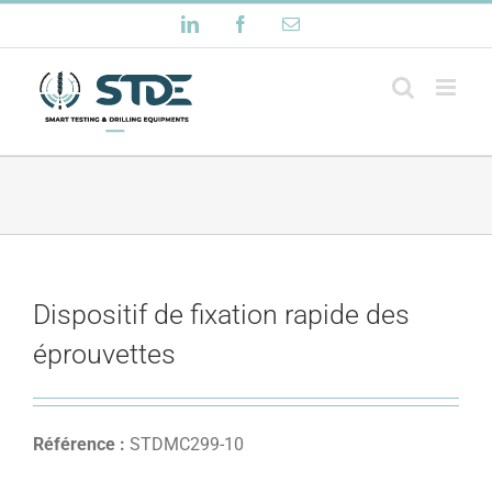
Passer
LinkedIn
Facebook
Email
au
contenu
Dispositif de fixation rapide des
éprouvettes
Référence :
STDMC299-10