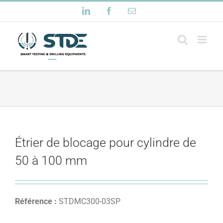
Passer
LinkedIn
Facebook
Email
au
contenu
Étrier de blocage pour cylindre de
50 à 100 mm
Référence :
STDMC300-03SP