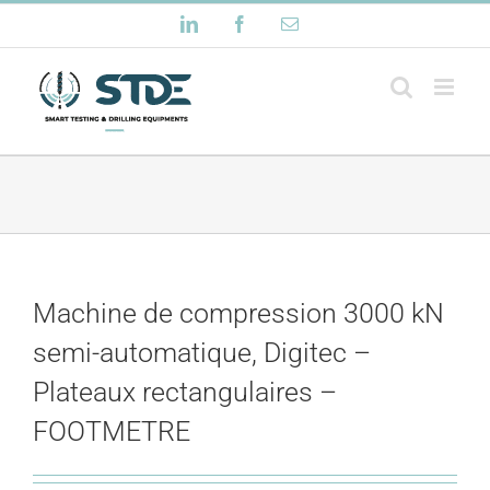
Passer
LinkedIn
Facebook
Email
au
contenu
Machine de compression 3000 kN
semi-automatique, Digitec –
Plateaux rectangulaires –
FOOTMETRE