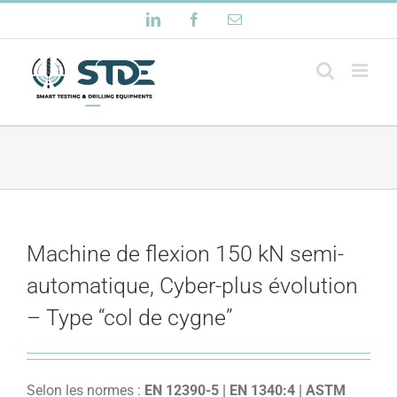
Passer
LinkedIn
Facebook
Email
au
contenu
Machine de flexion 150 kN semi-
automatique, Cyber-plus évolution
– Type “col de cygne”
Selon les normes :
EN 12390-5 | EN 1340:4 | ASTM